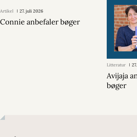
Artikel
27. juli 2026
Connie anbefaler bøger
Litteratur
27
Avijaja a
bøger