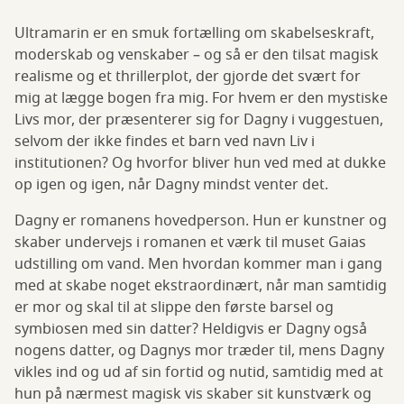
Ultramarin er en smuk fortælling om skabelseskraft,
moderskab og venskaber – og så er den tilsat magisk
realisme og et thrillerplot, der gjorde det svært for
mig at lægge bogen fra mig. For hvem er den mystiske
Livs mor, der præsenterer sig for Dagny i vuggestuen,
selvom der ikke findes et barn ved navn Liv i
institutionen? Og hvorfor bliver hun ved med at dukke
op igen og igen, når Dagny mindst venter det.
Dagny er romanens hovedperson. Hun er kunstner og
skaber undervejs i romanen et værk til muset Gaias
udstilling om vand. Men hvordan kommer man i gang
med at skabe noget ekstraordinært, når man samtidig
er mor og skal til at slippe den første barsel og
symbiosen med sin datter? Heldigvis er Dagny også
nogens datter, og Dagnys mor træder til, mens Dagny
vikles ind og ud af sin fortid og nutid, samtidig med at
hun på nærmest magisk vis skaber sit kunstværk og