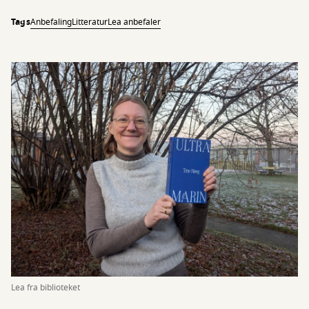
Tags
Anbefaling
Litteratur
Lea anbefaler
Lea fra biblioteket