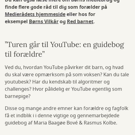
Du kan også læse mere om børns mediebrug og
finde flere gode råd til dig som forælder på
Medierådets hjemmeside
eller hos for
eksempel
Børns Vilkår
og
Red barnet
.
”Turen går til YouTube: en guidebog
til forældre”
Ved du, hvordan YouTube påvirker dit barn, og hvad
du skal være opmærksom på som voksen? Kan du tale
youtubesk? Har du kendskab til algoritmer og
challenges? Hvor pålidelig er YouTube egentlig som
barnepige?
Disse og mange andre emner kan forældre og fagfolk
få et indblik i i denne vigtige og gennemarbejdede
guidebog af Maria Baagøe Bové & Rasmus Kolbe.