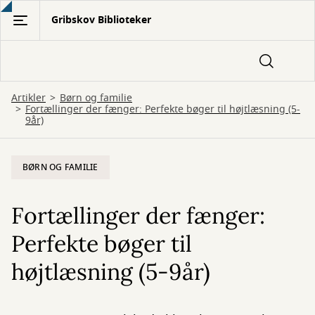
Gå
Gribskov Biblioteker
til
hovedindhold
Artikler
Børn og familie
Fortællinger der fænger: Perfekte bøger til højtlæsning (5-
9år)
BØRN OG FAMILIE
Fortællinger der fænger:
Perfekte bøger til
højtlæsning (5-9år)