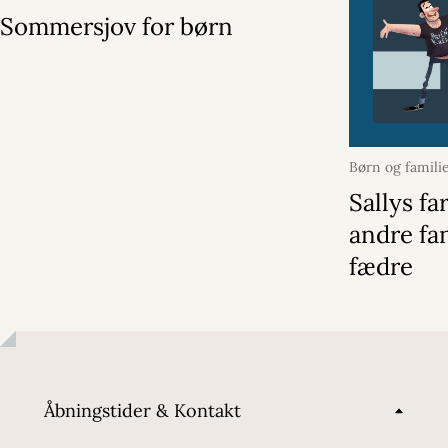
Sommersjov for børn
Børn og famili
2026
Sallys fa
andre fa
fædre
Åbningstider & Kontakt