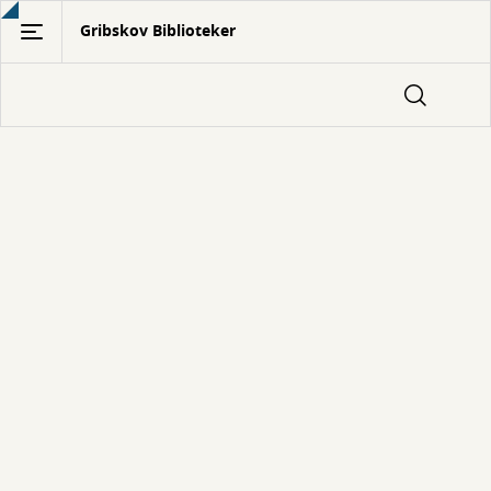
Gå
Gribskov Biblioteker
til
hovedindhold