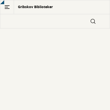
Gå
Gribskov Biblioteker
til
hovedindhold