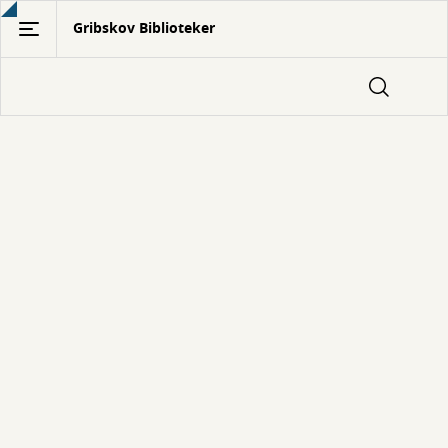
Gå
Gribskov Biblioteker
til
hovedindhold