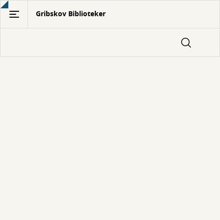
Gå
Gribskov Biblioteker
til
hovedindhold