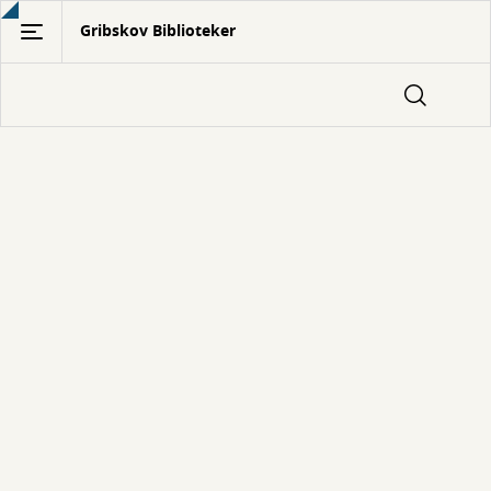
Gå
Gribskov Biblioteker
til
hovedindhold