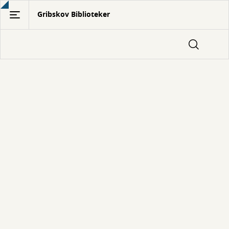
Gå
Gribskov Biblioteker
til
hovedindhold