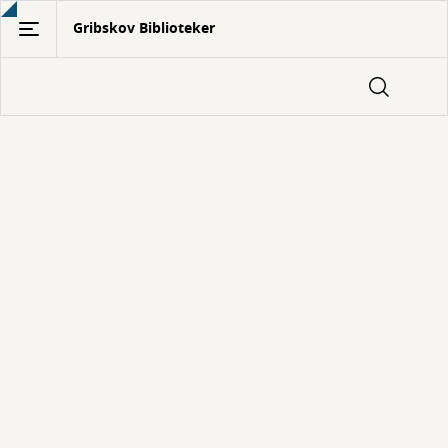
Gå
Gribskov Biblioteker
til
hovedindhold