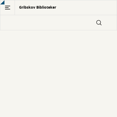
Gå
Gribskov Biblioteker
til
hovedindhold