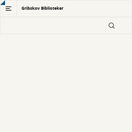
Gå
Gribskov Biblioteker
til
hovedindhold