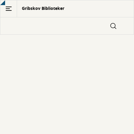
Gå
Gribskov Biblioteker
til
hovedindhold