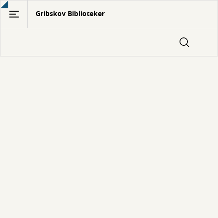
Gå
Gribskov Biblioteker
til
hovedindhold