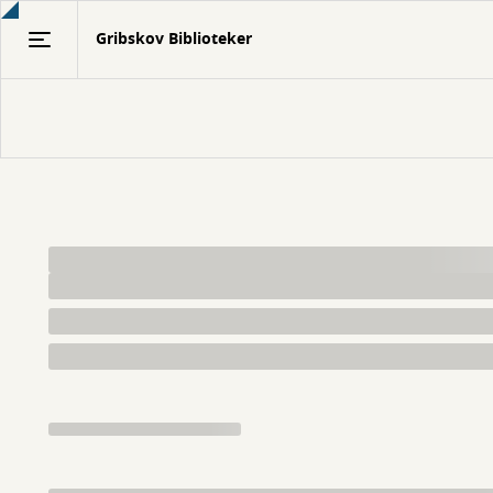
Gå
Gribskov Biblioteker
til
hovedindhold