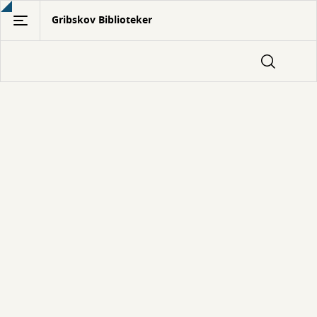
Gå
Gribskov Biblioteker
til
hovedindhold