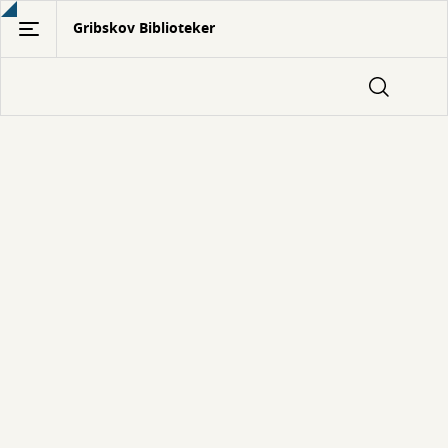
Gå
Gribskov Biblioteker
til
hovedindhold