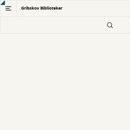
Gå
Gribskov Biblioteker
til
hovedindhold