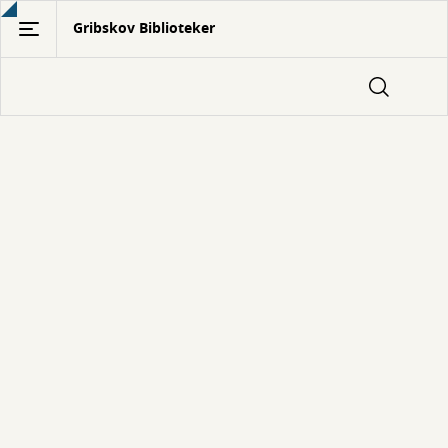
Gå
Gribskov Biblioteker
til
hovedindhold