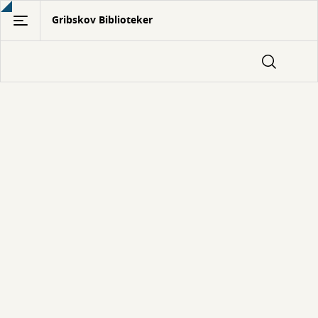
Gå
Gribskov Biblioteker
til
hovedindhold