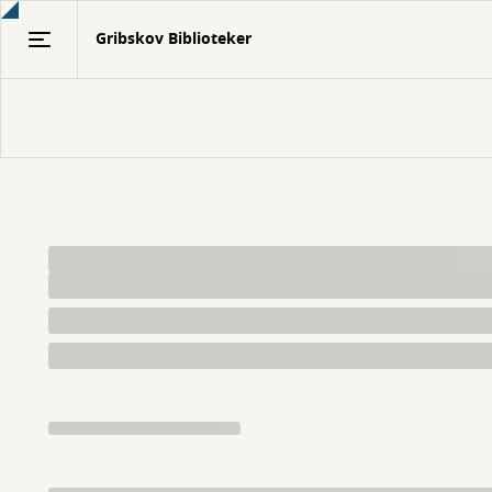
Gå
Gribskov Biblioteker
til
hovedindhold