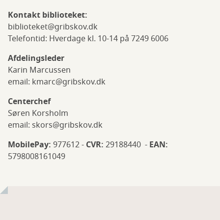
Kontakt biblioteket:
biblioteket@gribskov.dk
Telefontid: Hverdage kl. 10-14 på 7249 6006
Afdelingsleder
Karin Marcussen
email: kmarc@gribskov.dk
Centerchef
Søren Korsholm
email: skors@gribskov.dk
MobilePay:
977612 -
CVR:
29188440 -
EAN:
5798008161049