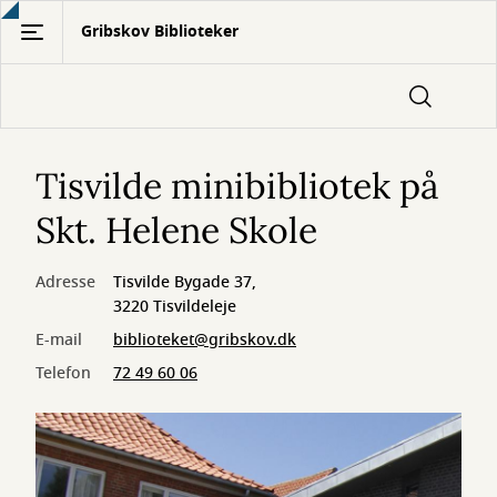
Gå
Gribskov Biblioteker
til
hovedindhold
Tisvilde minibibliotek på
Skt. Helene Skole
Adresse
Tisvilde Bygade 37,
3220 Tisvildeleje
E-mail
biblioteket@gribskov.dk
Telefon
72 49 60 06